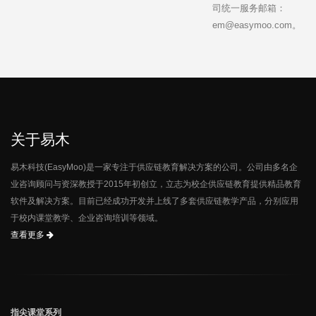
司统一服务邮箱：
em@easymoo.com。
关于易木
易木科技(EasyMoo)是一家专注于供应链教育解决方案的公司。公司由多名企
业咨询顾问与资深教授于2015年初创立，立志为校企供应链教育提供精品教育
软件及解决方案。目前已经成功开发并上线了多套供应链教学产品，分别应用
于校内课堂教学、企业咨询培训等领域。
查看更多
指尖课堂系列