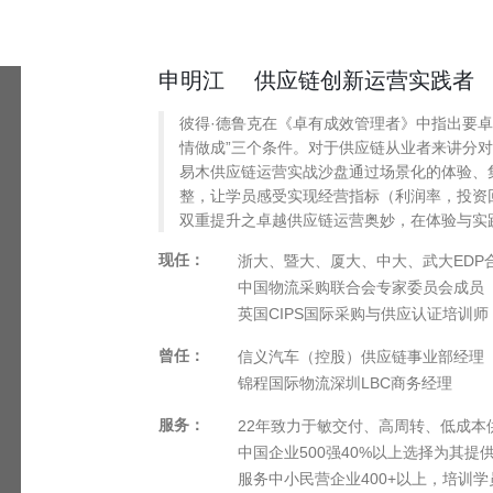
申明江
供应链创新运营实践者
彼得·德鲁克在《卓有成效管理者》中指出要卓有
情做成”三个条件。对于供应链从业者来讲分
易木供应链运营实战沙盘通过场景化的体验、
整，让学员感受实现经营指标（利润率，投资
双重提升之卓越供应链运营奥妙，在体验与实
现任：
浙大、暨大、厦大、中大、武大EDP
中国物流采购联合会专家委员会成员
英国CIPS国际采购与供应认证培训师
曾任：
信义汽车（控股）供应链事业部经理
锦程国际物流深圳LBC商务经理
服务：
22年致力于敏交付、高周转、低成本
中国企业500强40%以上选择为其提
服务中小民营企业400+以上，培训学