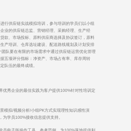
》进行供应链实战模拟培训，参与培训的学员们以小组
造企业的供应链总监、营销经理、采购经理、生产经
资贷款、市场投标、原料供应商选择及协议签订，原料
、生产培训、仓库选址建设、配送路线规划及计划安排
个团队要在有限的市场需求中通过供应链运营优化管理
根据五项评分指标：净资产、市场占有率、库存周转
判定队伍的最终成绩。
界优秀企业的最佳实践为客户提供100%针对性培训定
情景模拟/视频分析/小组PK方式实现理性知识感性演
，为学员100%接收信息提供支持。
学员电子版操作工具，参考范例，为100%落地提供利