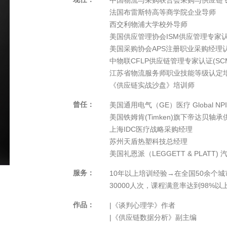
中国物流与采购联合会采购与供应链
法国布雷斯特高等商学院企业导师
西交利物浦大学校外导师
美国供应管理协会ISM供应管理专家认证
美国采购协会APS注册职业采购经理认证
中物联CFLP供应链管理专家认证(SC
江苏省物流服务师职业技能等级认定
《供应链实战沙盘》培训师
曾任：
美国通用电气（GE）医疗 Global NPI S
美国铁姆肯(Timken)旗下帝达贝轴
上海IDC医疗战略采购经理
苏州天盾热塑科技总经理
美国礼恩派（LEGGETT & PLATT
服务：
10年以上培训经验→在全国50余个
30000人次，课程满意率达到98%以
作品：
|《谈判心理学》作者
|《供应链数据分析》副主编