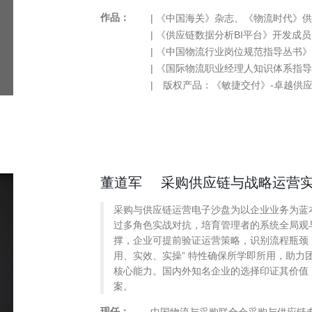
作品：
| 《中国海关》杂志、《物流时代》
| 《供应链数据分析BI平台》开发成员
| 《中国物流行业岗位规范指导丛书
| 《国际物流职业经理人知识体系指
| 版权产品：《敏捷交付》-卓越供
董道军
采购供应链与战略运营
采购与供应链运营电子沙盘为以企业业务为蓝
过多角色实战对抗，培育管理者的系统全局观
撑，企业可提前验证运营策略，识别流程瓶颈，
用、实效、实操” 特性确保所学即所用，助力
核心能力。国内外知名企业的选择印证其价值
案。
现任：